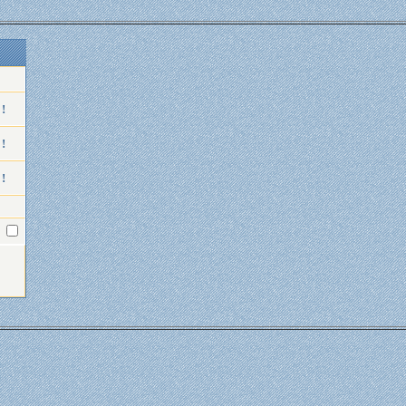
 !
 !
 !
l