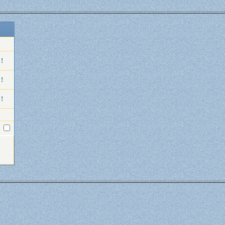
 !
 !
 !
l